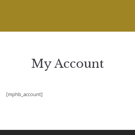
My Account
[mphb_account]