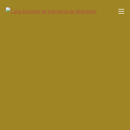
Saltar
Casa Amarela de Vila Nova de
para
Milfontes
o
conteúdo