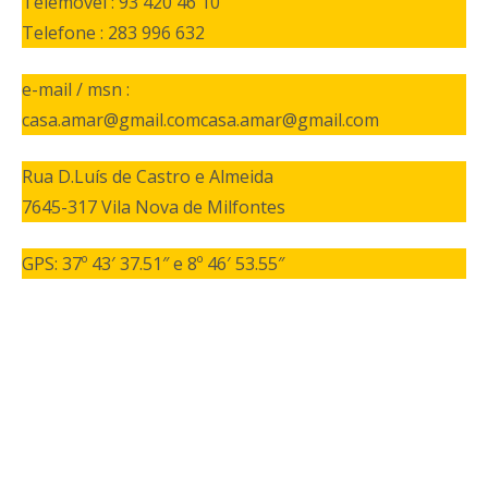
Telemóvel : 93 420 46 10
Telefone : 283 996 632
e-mail / msn :
casa.amar@gmail.comcasa.amar@gmail.com
Rua D.Luís de Castro e Almeida
7645-317 Vila Nova de Milfontes
GPS: 37º 43′ 37.51″ e 8º 46′ 53.55″