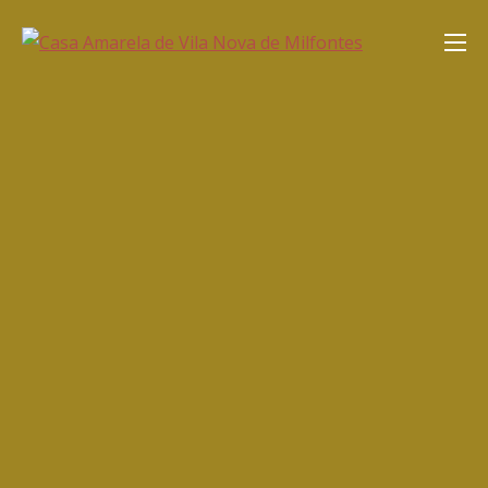
Saltar
Casa Amarela de Vila Nova de
para
Milfontes
o
conteúdo