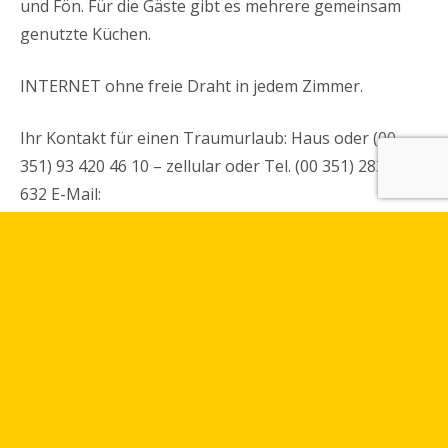
und Fön. Für die Gäste gibt es mehrere gemeinsam
genutzte Küchen.
INTERNET ohne freie Draht in jedem Zimmer.
Ihr Kontakt für einen Traumurlaub: Haus oder (00
351) 93 420 46 10 – zellular oder Tel. (00 351) 283 996
632 E-Mail:
casa.amar@gmail.comcasa.amar@gmail.com
A peine a 200 Km au sud de Lisbonne, située sur une
plaine entre les montagnes, la vallée et l´embouchure
du fleuve Mira et la mer, Vila Nova de Milfontes, pour
les touristes portugais ou venant des quatres coints