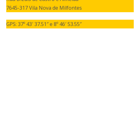
7645-317 Vila Nova de Milfontes
GPS: 37º 43′ 37.51″ e 8º 46′ 53.55″