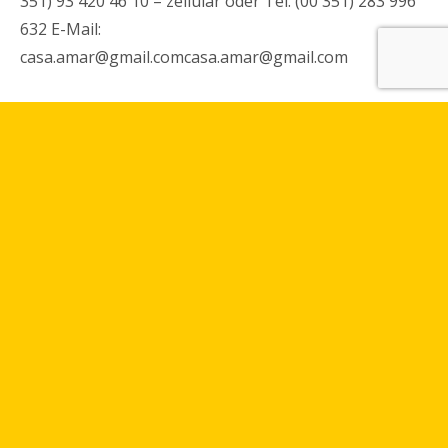
351) 93 420 46 10 – zellular oder Tel. (00 351) 283 996
632 E-Mail:
casa.amar@gmail.comcasa.amar@gmail.com
A peine a 200 Km au sud de Lisbonne, située sur une
plaine entre les montagnes, la vallée et l´embouchure
du fleuve Mira et la mer, Vila Nova de Milfontes, pour
les touristes portugais ou venant des quatres coints
du monde est la destination la plus prisée de la côtes
portugaise. Rarement la nature est si génereuse dans
une tel situation géographique, créant de superbes
plages de sable fin et une eau cristalline.
C´est en ce lieu paradisiaque que Rui, un voyageur qui