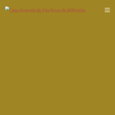
Saltar
Casa Amarela de Vila Nova de
para
Milfontes
o
conteúdo